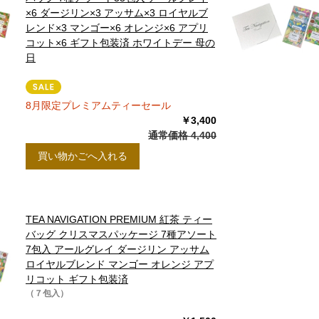
×6 ダージリン×3 アッサム×3 ロイヤルブ
10
レンド×3 マンゴー×6 オレンジ×6 アプリ
月
0
2026.11
コット×6 ギフト包装済 ホワイトデー 母の
土
日
月
火
水
木
金
土
日
5
1
2
3
12
4
5
6
7
8
9
10
8月限定プレミアムティーセール
￥3,400
19
11
12
13
14
15
16
17
通常価格 4,400
買い物かごへ入れる
26
18
19
20
21
22
23
24
25
26
27
28
29
30
31
TEA NAVIGATION PREMIUM 紅茶 ティー
バッグ クリスマスパッケージ 7種アソート
7包入 アールグレイ ダージリン アッサム
ロイヤルブレンド マンゴー オレンジ アプ
リコット ギフト包装済
（７包入）