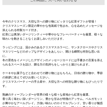
この商品について問い合わせる
今年のクリスマス、大切な方への贈り物にピッタリな紅茶ギフトが登場！
クリスマスシーズン限定の華やかな包装紙で包まれ、心を込めたメッセージを
添えられる特製カード付き。
紅茶には奥深いダージリンティーや華やかなフレーバーティーを厳選、様々な
味わいを飽きることなくお楽しみいただけます。
ラッピングには、温かみのあるクリスマスカラーに、サンタクロースやクリス
マスツリーなどのポップなデザインをあしらい、開ける瞬間も特別な思い出
に。
冬の景色をイメージしたデザインのメッセージカードには手書きの言葉を添え
られるスペースを設け、贈る方の気持ちをしっかりと届けられます。
ケーキやお菓子などと合わせての贈り物にはもちろん、日頃の贈り物や、季節
の挨拶に添えてぜひお使いください。
クリスマスパーティーの手土産や、大切な方への特別な贈り物にもぴったりで
す。
熟練のティーブレンダーが世界の様々な様々な産地から紅茶を厳選。
香り高く味わい深いダージリン。豊かな甘みが特徴のアッサム。ベルガモット
が爽やかなアールグレイ。力強い味わいのロイヤルブレンド。甘い香りが魅惑