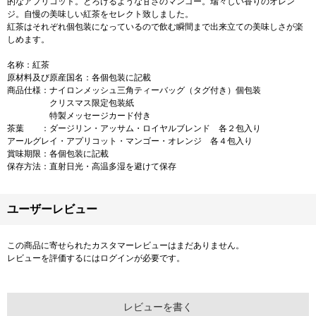
的なアプリコット。とろけるような甘さのマンゴー。瑞々しい香りのオレン
ジ。自慢の美味しい紅茶をセレクト致しました。
紅茶はそれぞれ個包装になっているので飲む瞬間まで出来立ての美味しさが楽
しめます。
名称：紅茶
原材料及び原産国名：各個包装に記載
商品仕様：ナイロンメッシュ三角ティーバッグ（タグ付き）個包装
クリスマス限定包装紙
特製メッセージカード付き
茶葉 ：ダージリン・アッサム・ロイヤルブレンド 各２包入り
アールグレイ・アプリコット・マンゴー・オレンジ 各４包入り
賞味期限：各個包装に記載
保存方法：直射日光・高温多湿を避けて保存
ユーザーレビュー
この商品に寄せられたカスタマーレビューはまだありません。
レビューを評価するには
ログイン
が必要です。
レビューを書く