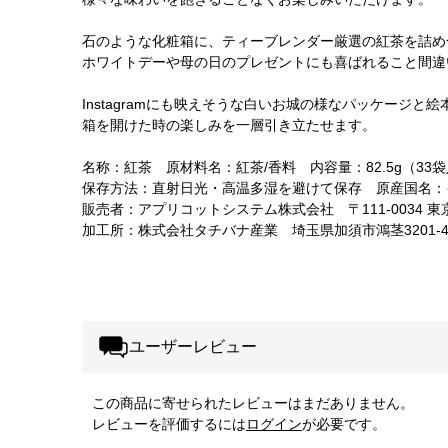
石のような化粧箱に、ティーブレンダー厳選の紅茶を詰め
ホワイトデーや母の日のプレゼントにも喜ばれること間違
Instagramにも映えそうな白いお城の様なパッケージ
箱を開けた時の楽しみを一層引き立たせます。
名称：紅茶 原材料名：紅茶/香料 内容量：82.5g（3
保存方法：直射日光・高温多湿を避けて保存 原産国名：
販売者：アプリコットシステム株式会社 〒111-0034 東京
加工所：株式会社タチバナ産業 埼玉県加須市鴻茎3201-
ユーザーレビュー
この商品に寄せられたレビューはまだありません。
レビューを評価するには
ログイン
が必要です。