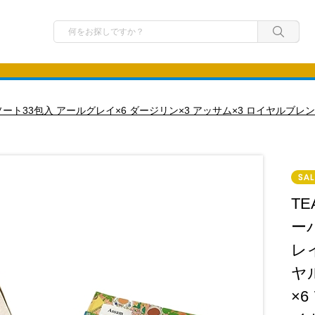
 7種アソート33包入 アールグレイ×6 ダージリン×3 アッサム×3 ロイヤルブ
TE
ー
レ
ヤ
×