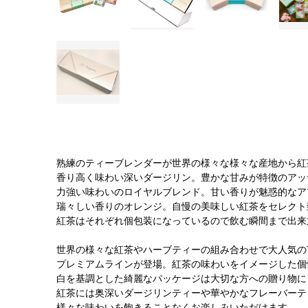
熟練のティーブレンダーが世界の様々な様々な産地から紅
香り高く味わい深いダージリン。豊かな甘みが特徴のアッ
力強い味わいのロイヤルブレンド。甘い香りが魅惑的なア
瑞々しい香りのオレンジ。自慢の美味しい紅茶をセレクト
紅茶はそれぞれ個包装になっているので飲む瞬間まで出来
世界の様々な紅茶やハーブティーの組み合わせで大人気のTEA
プレミアムラインが登場。紅茶の味わいをイメージした個
白を基調とした綺麗なパッケージは大切な方への贈り物に
紅茶には奥深いダージリンティーや華やかなフレーバーテ
様々な味わいを飽きることなくお楽しみいただけます。