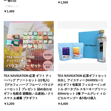
ー 母の日
￥1,500
（7包セット）
￥1,400
TEA NAVIGATION 紅茶 ギフト ティ
TEA NAVIGATION 紅茶ギフトセット
ーバッグ アソートセット (22包入)
水出し アイスティー [HARIO(ハリ
【デカフェ ハーブ フルーツ バラエテ
オ)] ギフト包装済 フィルターインボ
ィーセット】プレゼント 詰め合わせ
トル ポータブル スモーキーグリーン
ギフト包装済 退職祝い 出産祝い クリ
400mlセット 2種 アールグレイ トロ
スマス お歳暮 プチギフト
ピカルマンゴー 各5包×2袋入
￥3,200
￥4,400