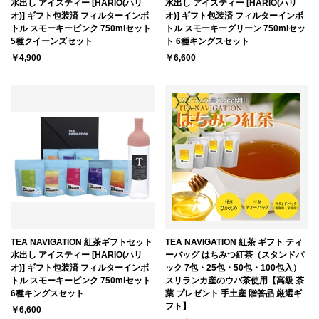
水出し アイスティー [HARIO(ハリ
水出し アイスティー [HARIO(ハリ
オ)] ギフト包装済 フィルターインボ
オ)] ギフト包装済 フィルターインボ
トル スモーキーピンク 750mlセット
トル スモーキーグリーン 750mlセッ
5種クイーンズセット
ト 6種キングスセット
￥4,900
￥6,600
TEA NAVIGATION 紅茶ギフトセット
TEA NAVIGATION 紅茶 ギフト ティ
水出し アイスティー [HARIO(ハリ
ーバッグ はちみつ紅茶（スタンドパ
オ)] ギフト包装済 フィルターインボ
ック 7包・25包・50包・100包入）
トル スモーキーピンク 750mlセット
スリランカ産のウバ茶使用【高級 茶
6種キングスセット
葉 プレゼント 手土産 贈答品 厳選ギ
フト】
￥6,600