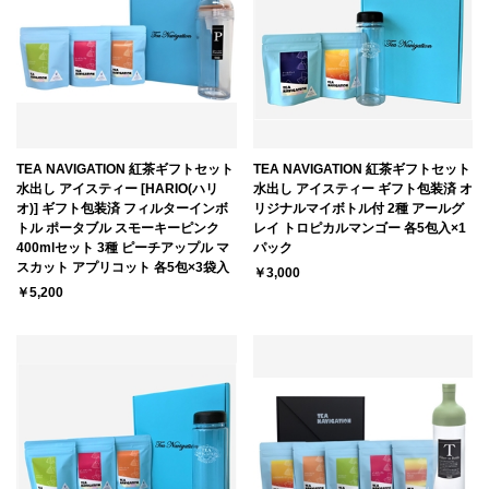
TEA NAVIGATION 紅茶ギフトセット
TEA NAVIGATION 紅茶ギフトセット
水出し アイスティー [HARIO(ハリ
水出し アイスティー ギフト包装済 オ
オ)] ギフト包装済 フィルターインボ
リジナルマイボトル付 2種 アールグ
トル ポータブル スモーキーピンク
レイ トロピカルマンゴー 各5包入×1
400mlセット 3種 ピーチアップル マ
パック
スカット アプリコット 各5包×3袋入
￥3,000
￥5,200