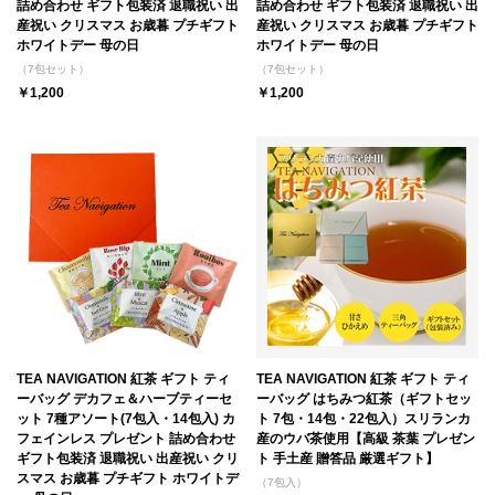
詰め合わせ ギフト包装済 退職祝い 出
詰め合わせ ギフト包装済 退職祝い 出
産祝い クリスマス お歳暮 プチギフト
産祝い クリスマス お歳暮 プチギフト
ホワイトデー 母の日
ホワイトデー 母の日
（7包セット）
（7包セット）
￥1,200
￥1,200
TEA NAVIGATION 紅茶 ギフト ティ
TEA NAVIGATION 紅茶 ギフト ティ
ーバッグ デカフェ＆ハーブティーセ
ーバッグ はちみつ紅茶（ギフトセッ
ット 7種アソート(7包入・14包入) カ
ト 7包・14包・22包入）スリランカ
フェインレス プレゼント 詰め合わせ
産のウバ茶使用【高級 茶葉 プレゼン
ギフト包装済 退職祝い 出産祝い クリ
ト 手土産 贈答品 厳選ギフト】
スマス お歳暮 プチギフト ホワイトデ
（7包入）