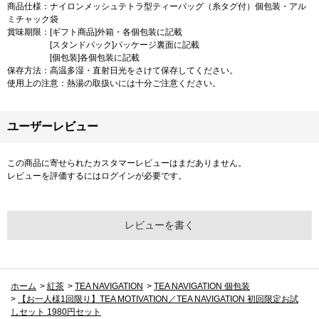
商品仕様：ナイロンメッシュテトラ型ティーバッグ（糸タグ付）個包装・アル
ミチャック袋
賞味期限：[ギフト商品]外箱・各個包装に記載
[スタンドパック]パッケージ裏面に記載
[個包装]各個包装に記載
保存方法：高温多湿・直射日光をさけて保存してください。
使用上の注意：熱湯の取扱いには十分ご注意ください。
ユーザーレビュー
この商品に寄せられたカスタマーレビューはまだありません。
レビューを評価するには
ログイン
が必要です。
レビューを書く
ホーム
>
紅茶
>
TEA NAVIGATION
>
TEA NAVIGATION 個包装
>
【お一人様1回限り】TEA MOTIVATION／TEA NAVIGATION 初回限定お試
しセット 1980円セット