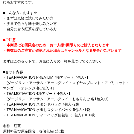
にもおすすめです。
■こんな方におすすめ
・まずは気軽に試してみたい方
・少量で色々な味を楽しみたい方
・自分に合う紅茶を探している方
■ご注意
・本商品は初回限定のため、お一人様1回限りのご購入となります
・複数回のご注文が確認された場合はキャンセルとなる場合がございます
まずはこのセットで、お気に入りの一杯を見つけてください。
■セット内容
・TEA NAVIGATION PREMIUM 7種アソート 7包入×1
[ダージリン・アッサム・アールグレイ・ロイヤルブレンド・アプリコット・
マンゴー・オレンジ 各1包入り]
・TEA MOTIVATION 4種アソート 4包入×1
[ダージリン・アッサム・アールグレイ・ももりんご 各1包入り]
・TEA NAVIGATION スタンドパック 7包入×2袋
・TEA NAVIGATION 水出しスタンドパック 5包入×1袋
・TEA NAVIGATION ティーバッグ個包装（1包入）×10枚
名称：紅茶
原材料及び原産国名：各個包装に記載