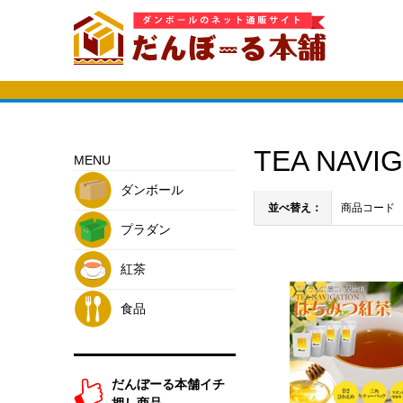
TEA NAV
MENU
ダンボール
並べ替え：
商品コード
プラダン
紅茶
食品
だんぼーる本舗イチ
押し商品