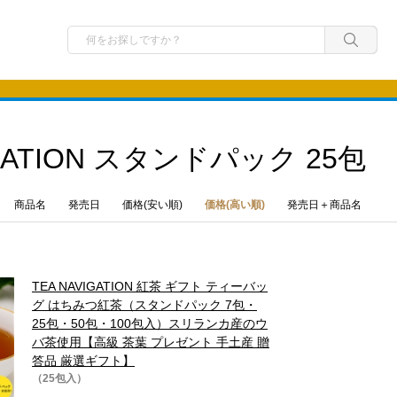
IGATION スタンドパック 25包
商品名
発売日
価格(安い順)
価格(高い順)
発売日＋商品名
TEA NAVIGATION 紅茶 ギフト ティーバッ
グ はちみつ紅茶（スタンドパック 7包・
25包・50包・100包入）スリランカ産のウ
バ茶使用【高級 茶葉 プレゼント 手土産 贈
答品 厳選ギフト】
（25包入）