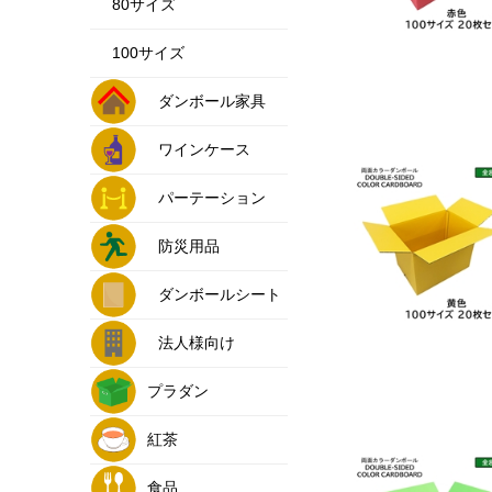
80サイズ
100サイズ
ダンボール家具
ワインケース
パーテーション
防災用品
ダンボールシート
法人様向け
プラダン
紅茶
食品