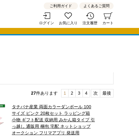
ご利用ガイド
よくあるご質問
ログイン
お気に入り
注文履歴
カート
27
件あります
1
2
3
4
次
最後
タチバナ産業 両面カラーダンボール 100
サイズ ピンク 20枚セット ラッピング箱
小物 ギフト配送 収納用 みかん箱タイプ 引
っ越し 通販用 梱包 宅配 ネットショップ
オークション フリマアプリ 発送用