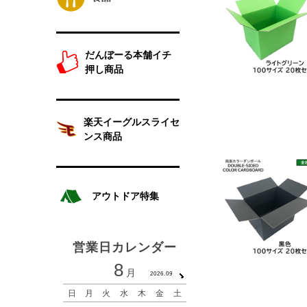
だんぼーる本舗イチ
押し商品
楽天イーグルスライセ
ンス商品
アウトドア特集
営業日カレンダー
8
9
月
月
2026.09
2026.1
日
月
火
水
木
金
土
日
月
火
水
木
金