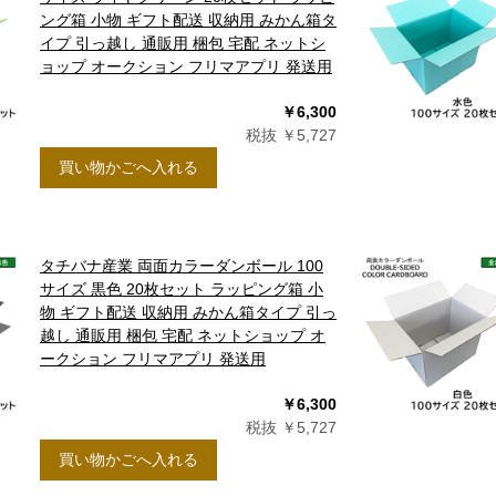
ング箱 小物 ギフト配送 収納用 みかん箱タ
イプ 引っ越し 通販用 梱包 宅配 ネットシ
ョップ オークション フリマアプリ 発送用
￥6,300
税抜 ￥5,727
買い物かごへ入れる
タチバナ産業 両面カラーダンボール 100
サイズ 黒色 20枚セット ラッピング箱 小
物 ギフト配送 収納用 みかん箱タイプ 引っ
越し 通販用 梱包 宅配 ネットショップ オ
ークション フリマアプリ 発送用
￥6,300
税抜 ￥5,727
10
月
0
2026.11
買い物かごへ入れる
土
日
月
火
水
木
金
土