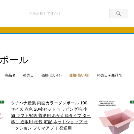
ボール
商品名
発売日
価格(安い順)
価格(高い順)
発売日＋商品名
タチバナ産業 両面カラーダンボール 100
サイズ 赤色 20枚セット ラッピング箱 小
物 ギフト配送 収納用 みかん箱タイプ 引っ
越し 通販用 梱包 宅配 ネットショップ オ
ークション フリマアプリ 発送用