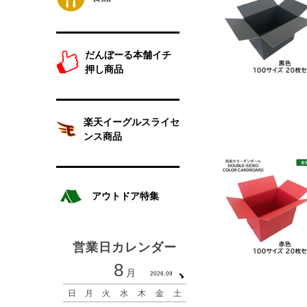
だんぼーる本舗イチ
押し商品
楽天イーグルスライセ
ンス商品
アウトドア特集
営業日カレンダー
8
9
月
月
2026.09
2026.1
日
月
火
水
木
金
土
日
月
火
水
木
金