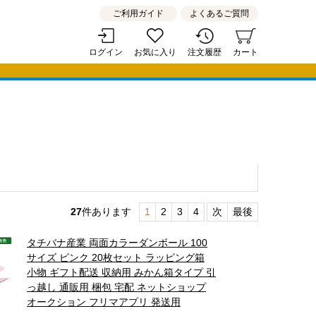
ご利用ガイド
よくあるご質問
ログイン
お気に入り
注文履歴
カート
27
件あります
1
2
3
4
次
最後
タチバナ産業 両面カラーダンボール 100
サイズ ピンク 20枚セット ラッピング箱
小物 ギフト配送 収納用 みかん箱タイプ 引
っ越し 通販用 梱包 宅配 ネットショップ
オークション フリマアプリ 発送用