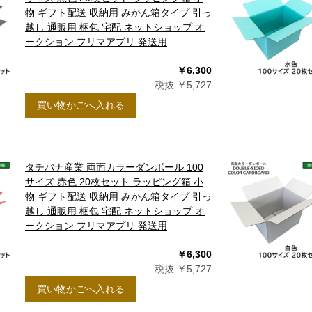
物 ギフト配送 収納用 みかん箱タイプ 引っ
越し 通販用 梱包 宅配 ネットショップ オ
ークション フリマアプリ 発送用
￥6,300
税抜 ￥5,727
買い物かごへ入れる
タチバナ産業 両面カラーダンボール 100
サイズ 赤色 20枚セット ラッピング箱 小
物 ギフト配送 収納用 みかん箱タイプ 引っ
越し 通販用 梱包 宅配 ネットショップ オ
ークション フリマアプリ 発送用
￥6,300
税抜 ￥5,727
10
月
0
2026.11
買い物かごへ入れる
土
日
月
火
水
木
金
土