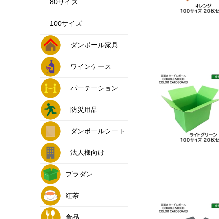
80サイズ
100サイズ
ダンボール家具
ワインケース
パーテーション
防災用品
ダンボールシート
法人様向け
プラダン
紅茶
食品