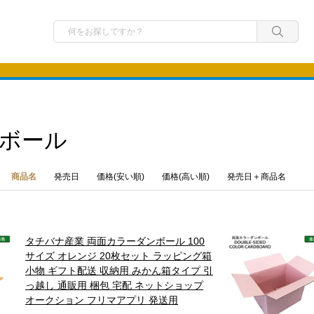
ボール
商品名
発売日
価格(安い順)
価格(高い順)
発売日＋商品名
タチバナ産業 両面カラーダンボール 100
サイズ オレンジ 20枚セット ラッピング箱
小物 ギフト配送 収納用 みかん箱タイプ 引
っ越し 通販用 梱包 宅配 ネットショップ
オークション フリマアプリ 発送用