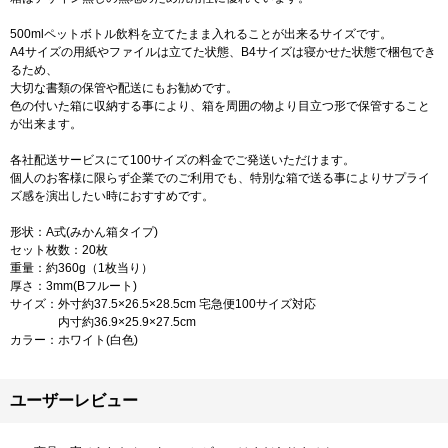
500mlペットボトル飲料を立てたまま入れることが出来るサイズです。
A4サイズの用紙やファイルは立てた状態、B4サイズは寝かせた状態で梱包でき
るため、
大切な書類の保管や配送にもお勧めです。
色の付いた箱に収納する事により、箱を周囲の物より目立つ形で保管すること
が出来ます。
各社配送サービスにて100サイズの料金でご発送いただけます。
個人のお客様に限らず企業でのご利用でも、特別な箱で送る事によりサプライ
ズ感を演出したい時におすすめです。
形状：A式(みかん箱タイプ)
セット枚数：20枚
重量：約360g（1枚当り）
厚さ：3mm(Bフルート)
サイズ：外寸約37.5×26.5×28.5cm 宅急便100サイズ対応
内寸約36.9×25.9×27.5cm
カラー：ホワイト(白色)
ユーザーレビュー