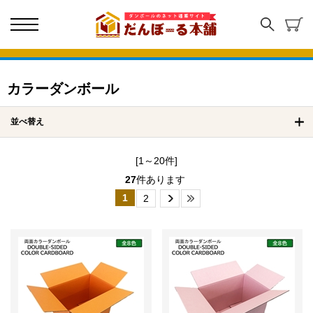
カラーダンボール
並べ替え
[1～20件]
27
件あります
1
2