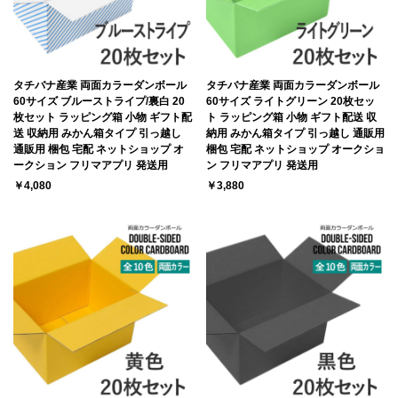
タチバナ産業 両面カラーダンボール
タチバナ産業 両面カラーダンボール
60サイズ ブルーストライプ/裏白 20
60サイズ ライトグリーン 20枚セッ
枚セット ラッピング箱 小物 ギフト配
ト ラッピング箱 小物 ギフト配送 収
送 収納用 みかん箱タイプ 引っ越し
納用 みかん箱タイプ 引っ越し 通販用
通販用 梱包 宅配 ネットショップ オ
梱包 宅配 ネットショップ オークショ
ークション フリマアプリ 発送用
ン フリマアプリ 発送用
￥4,080
￥3,880