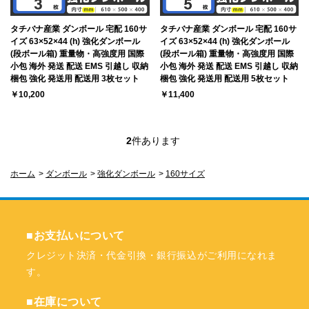
タチバナ産業 ダンボール 宅配 160サ
タチバナ産業 ダンボール 宅配 160サ
イズ 63×52×44 (h) 強化ダンボール
イズ 63×52×44 (h) 強化ダンボール
(段ボール箱) 重量物・高強度用 国際
(段ボール箱) 重量物・高強度用 国際
小包 海外 発送 配送 EMS 引越し 収納
小包 海外 発送 配送 EMS 引越し 収納
梱包 強化 発送用 配送用 3枚セット
梱包 強化 発送用 配送用 5枚セット
￥10,200
￥11,400
2
件あります
ホーム
>
ダンボール
>
強化ダンボール
>
160サイズ
■お支払いについて
クレジット決済・代金引換・銀行振込がご利用になれま
す。
■在庫について