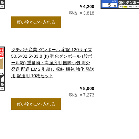
￥4,200
税抜 ￥3,818
買い物かごへ入れる
タチバナ産業 ダンボール 宅配 120サイズ
50.5×32.5×33.8 (h) 強化ダンボール (段ボ
ール箱) 重量物・高強度用 国際小包 海外
発送 配送 EMS 引越し 収納 梱包 強化 発送
用 配送用 10枚セット
￥8,000
税抜 ￥7,273
買い物かごへ入れる