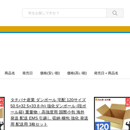
商品名
発売日
価格(安い順)
価格(高い順)
発売日＋商品名
タチバナ産業 ダンボール 宅配 120サイズ
50.5×32.5×33.8 (h) 強化ダンボール (段ボ
ール箱) 重量物・高強度用 国際小包 海外
発送 配送 EMS 引越し 収納 梱包 強化 発送
用 配送用 3枚セット