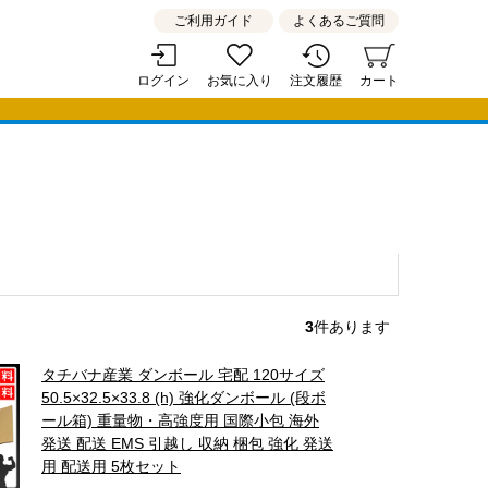
ご利用ガイド
よくあるご質問
ログイン
お気に入り
注文履歴
カート
3
件あります
タチバナ産業 ダンボール 宅配 120サイズ
50.5×32.5×33.8 (h) 強化ダンボール (段ボ
ール箱) 重量物・高強度用 国際小包 海外
発送 配送 EMS 引越し 収納 梱包 強化 発送
用 配送用 5枚セット