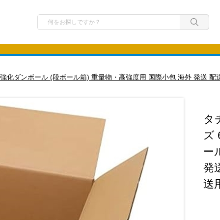
(h) 強化ダンボール (段ボール箱) 重量物・高強度用 国際小包 海外 発送 配
タ
ズ 
ー
発送
送