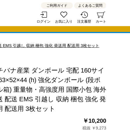
ご利用ガイド
よくあるご質問
ログイン
お気に入り
注文履歴
カート
送 EMS 引越し 収納 梱包 強化 発送用 配送用 3枚セット
チバナ産業 ダンボール 宅配 160サイ
63×52×44 (h) 強化ダンボール (段ボ
ル箱) 重量物・高強度用 国際小包 海外
 配送 EMS 引越し 収納 梱包 強化 発
用 配送用 3枚セット
￥10,200
税抜 ￥9,273