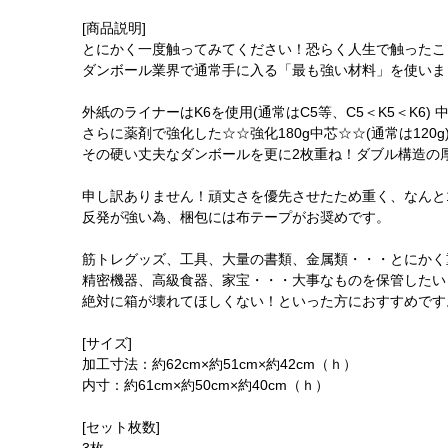
[商品説明]
とにかく一度触ってみてください！恐らく人生で触ったこ
ダンボール業界で通常手に入る「最も強い材料」を使いま
外紙のライナーはK6を使用(通常はC5等、C5＜K5＜K6) 
さらに薬剤で強化した☆☆強化180g中芯☆☆(通常は120g
その硬い丈夫なダンボールを更に2枚重ね！ダブル構造の厚さ
申し訳ありません！頑丈さを優先させたため重く、なんと1枚あ
反発が強い為、梱包には布テープがお奨めです。
筋トレグッズ、工具、大量の書類、金属類・・・とにかく
精密機器、高級食器、家宝・・・大事なものを保管したい
絶対に箱が壊れてほしくない！といった方におすすめです
[サイズ]
加工寸法：約62cm×約51cm×約42cm（ｈ）
内寸：約61cm×約50cm×約40cm（ｈ）
[セット枚数]