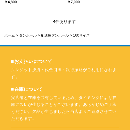
￥4,800
￥7,000
4
件あります
ホーム
>
ダンボール
>
配送用ダンボール
>
160サイズ
■お支払いについて
クレジット決済・代金引換・銀行振込がご利用になれま
す。
■在庫について
実店舗と在庫を共有しているため、タイミングにより在
庫にズレが生じることがございます。あらかじめご了承
ください。欠品が生じましたら当店よりご連絡させてい
ただきます。