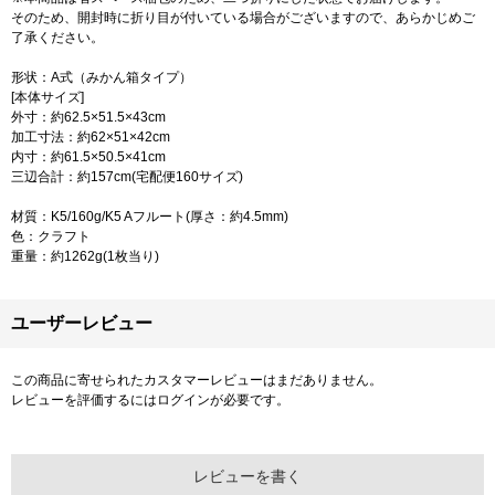
そのため、開封時に折り目が付いている場合がございますので、あらかじめご
了承ください。
形状：A式（みかん箱タイプ）
[本体サイズ]
外寸：約62.5×51.5×43cm
加工寸法：約62×51×42cm
内寸：約61.5×50.5×41cm
三辺合計：約157cm(宅配便160サイズ)
材質：K5/160g/K5 Aフルート(厚さ：約4.5mm)
色：クラフト
重量：約1262g(1枚当り)
ユーザーレビュー
この商品に寄せられたカスタマーレビューはまだありません。
レビューを評価するには
ログイン
が必要です。
レビューを書く