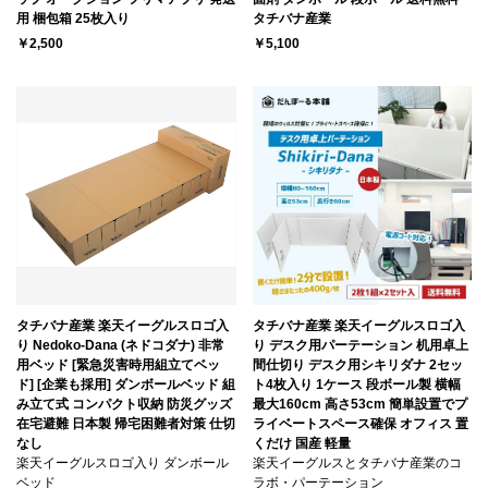
用 梱包箱 25枚入り
タチバナ産業
￥2,500
￥5,100
タチバナ産業 楽天イーグルスロゴ入
タチバナ産業 楽天イーグルスロゴ入
り Nedoko-Dana (ネドコダナ) 非常
り デスク用パーテーション 机用卓上
用ベッド [緊急災害時用組立てベッ
間仕切り デスク用シキリダナ 2セッ
ド] [企業も採用] ダンボールベッド 組
ト4枚入り 1ケース 段ボール製 横幅
み立て式 コンパクト収納 防災グッズ
最大160cm 高さ53cm 簡単設置でプ
在宅避難 日本製 帰宅困難者対策 仕切
ライベートスペース確保 オフィス 置
なし
くだけ 国産 軽量
楽天イーグルスロゴ入り ダンボール
楽天イーグルスとタチバナ産業のコ
ベッド
ラボ・パーテーション