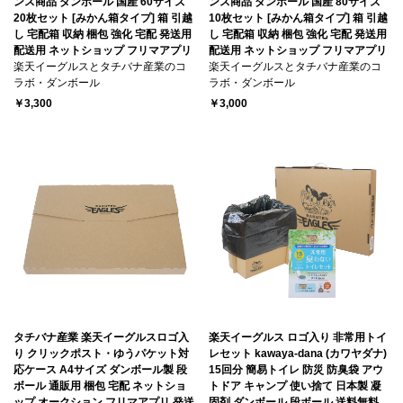
ンス商品 ダンボール 国産 60サイズ
ンス商品 ダンボール 国産 80サイズ
20枚セット [みかん箱タイプ] 箱 引越
10枚セット [みかん箱タイプ] 箱 引越
し 宅配箱 収納 梱包 強化 宅配 発送用
し 宅配箱 収納 梱包 強化 宅配 発送用
配送用 ネットショップ フリマアプリ
配送用 ネットショップ フリマアプリ
楽天イーグルスとタチバナ産業のコ
楽天イーグルスとタチバナ産業のコ
ラボ・ダンボール
ラボ・ダンボール
￥3,300
￥3,000
タチバナ産業 楽天イーグルスロゴ入
楽天イーグルス ロゴ入り 非常用トイ
り クリックポスト・ゆうパケット対
レセット kawaya-dana (カワヤダナ)
応ケース A4サイズ ダンボール製 段
15回分 簡易トイレ 防災 防臭袋 アウ
ボール 通販用 梱包 宅配 ネットショ
トドア キャンプ 使い捨て 日本製 凝
ップ オークション フリマアプリ 発送
固剤 ダンボール 段ボール 送料無料