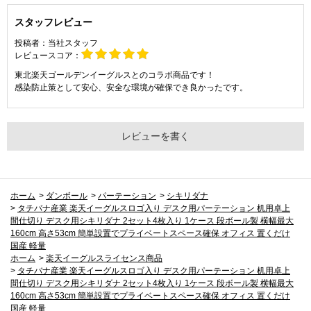
スタッフレビュー
投稿者：
当社スタッフ
レビュースコア：
東北楽天ゴールデンイーグルスとのコラボ商品です！
感染防止策として安心、安全な環境が確保でき良かったです。
レビューを書く
ホーム
>
ダンボール
>
パーテーション
>
シキリダナ
>
タチバナ産業 楽天イーグルスロゴ入り デスク用パーテーション 机用卓上
間仕切り デスク用シキリダナ 2セット4枚入り 1ケース 段ボール製 横幅最大
160cm 高さ53cm 簡単設置でプライベートスペース確保 オフィス 置くだけ
国産 軽量
ホーム
>
楽天イーグルスライセンス商品
>
タチバナ産業 楽天イーグルスロゴ入り デスク用パーテーション 机用卓上
間仕切り デスク用シキリダナ 2セット4枚入り 1ケース 段ボール製 横幅最大
160cm 高さ53cm 簡単設置でプライベートスペース確保 オフィス 置くだけ
国産 軽量