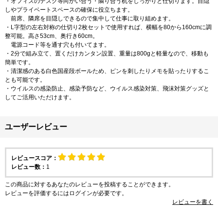
・オフィスのデスク等向かい合う・隣り合う机をしっかりと仕切ります。目隠
しやプライベートスペースの確保に役立ちます。
前席、隣席を目隠しできるので集中して仕事に取り組めます。
・L字型の左右対称の仕切り2枚セットで使用すれば、横幅を80から160cmに調
整可能。高さ53cm、奥行き60cm。
電源コード等を通す穴も付いてます。
・2分で組み立て、置くだけカンタン設置、重量は800gと軽量なので、移動も
簡単です。
・清潔感のある白色国産段ボールため、ピンを刺したりメモを貼ったりするこ
とも可能です。
・ウイルスの感染防止、感染予防など、ウイルス感染対策、飛沫対策グッズと
してご活用いただけます。
ユーザーレビュー
レビュースコア：
レビュー数：
1
この商品に対するあなたのレビューを投稿することができます。
レビューを評価するには
ログイン
が必要です。
レビューを書く