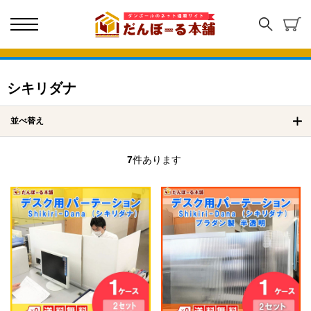
シキリダナ
並べ替え
7
件あります