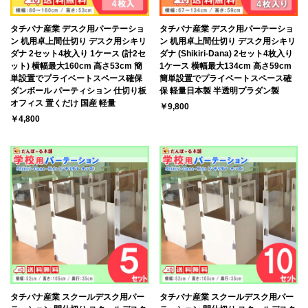
タチバナ産業 デスク用パーテーショ
タチバナ産業 デスク用パーテーショ
ン 机用卓上間仕切り デスク用シキリ
ン 机用卓上間仕切り デスク用シキリ
ダナ 2セット4枚入り 1ケース (計2セ
ダナ (Shikiri-Dana) 2セット4枚入り
ット) 横幅最大160cm 高さ53cm 簡
1ケース 横幅最大134cm 高さ59cm
単設置でプライベートスペース確保
簡単設置でプライベートスペース確
ダンボール パーティション 仕切り板
保 軽量日本製 半透明プラダン製
オフィス 置くだけ 国産 軽量
￥9,800
￥4,800
タチバナ産業 スクールデスク用パー
タチバナ産業 スクールデスク用パー