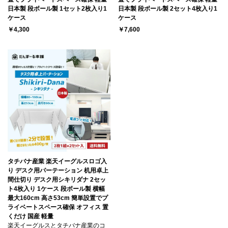
日本製 段ボール製 1セット2枚入り1
日本製 段ボール製 2セット4枚入り1
ケース
ケース
￥4,300
￥7,600
タチバナ産業 楽天イーグルスロゴ入
り デスク用パーテーション 机用卓上
間仕切り デスク用シキリダナ 2セッ
ト4枚入り 1ケース 段ボール製 横幅
最大160cm 高さ53cm 簡単設置でプ
ライベートスペース確保 オフィス 置
くだけ 国産 軽量
楽天イーグルスとタチバナ産業のコ