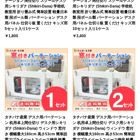
テーション 間仕切り スクールデスク
テーション 間仕切り スクールデスク
用シキリダナ (Shikiri-Dana) 学校机
用シキリダナ (Shikiri-Dana) 学校机
教室用 折り畳み式 簡単設置 軽量日本
教室用 折り畳み式 簡単設置 軽量日本
製 段ボール製 パーテーション デスク
製 段ボール製 パーテーション デスク
用パネル 仕切り板 置くだけ キッズ用
用パネル 仕切り板 置くだけ キッズ用
5セット入り1ケース
10セット入り1ケース
￥1,800
￥3,400
タチバナ産業 デスク用パーテーショ
タチバナ産業 デスク用パーテーショ
ン 机用卓上間仕切り デスク用シキリ
ン 机用卓上間仕切り デスク用シキリ
ダナ (Shikiri-Dana) ウィンドウ 窓付
ダナ (Shikiri-Dana) ウィンドウ 窓付
き 横幅最大160cm 高さ53cm 簡単設
き 横幅最大160cm 高さ53cm 簡単設
置でプライベートスペース確保 軽量
置でプライベートスペース確保 軽量