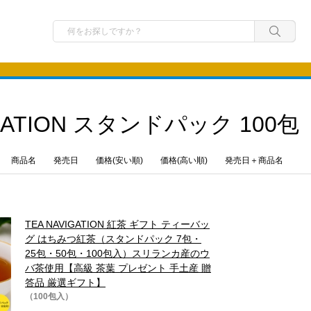
IGATION スタンドパック 100包
商品名
発売日
価格(安い順)
価格(高い順)
発売日＋商品名
TEA NAVIGATION 紅茶 ギフト ティーバッ
グ はちみつ紅茶（スタンドパック 7包・
25包・50包・100包入）スリランカ産のウ
バ茶使用【高級 茶葉 プレゼント 手土産 贈
答品 厳選ギフト】
（100包入）