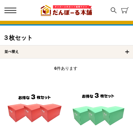
３枚セット
並べ替え
6
件あります