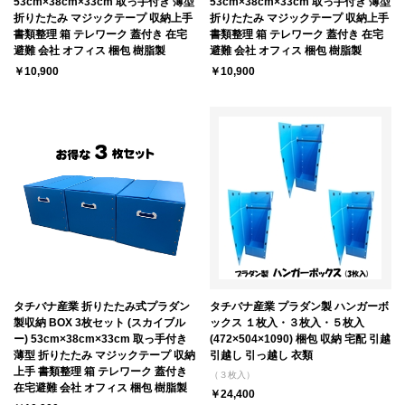
53cm×38cm×33cm 取っ手付き 薄型
53cm×38cm×33cm 取っ手付き 薄型
折りたたみ マジックテープ 収納上手
折りたたみ マジックテープ 収納上手
書類整理 箱 テレワーク 蓋付き 在宅
書類整理 箱 テレワーク 蓋付き 在宅
避難 会社 オフィス 梱包 樹脂製
避難 会社 オフィス 梱包 樹脂製
￥10,900
￥10,900
タチバナ産業 折りたたみ式プラダン
タチバナ産業 プラダン製 ハンガーボ
製収納 BOX 3枚セット (スカイブル
ックス １枚入・３枚入・５枚入
ー) 53cm×38cm×33cm 取っ手付き
(472×504×1090) 梱包 収納 宅配 引越
薄型 折りたたみ マジックテープ 収納
引越し 引っ越し 衣類
上手 書類整理 箱 テレワーク 蓋付き
（３枚入）
在宅避難 会社 オフィス 梱包 樹脂製
￥24,400