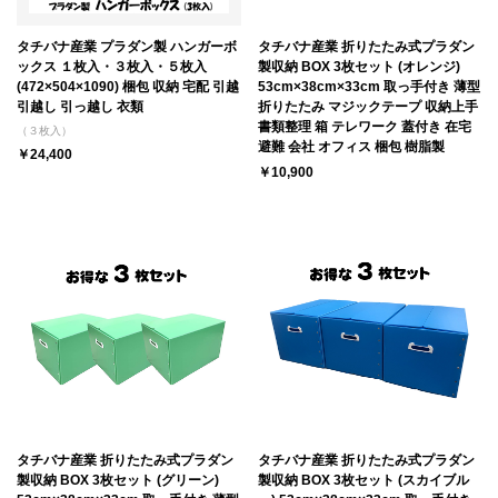
タチバナ産業 プラダン製 ハンガーボ
タチバナ産業 折りたたみ式プラダン
ックス １枚入・３枚入・５枚入
製収納 BOX 3枚セット (オレンジ)
(472×504×1090) 梱包 収納 宅配 引越
53cm×38cm×33cm 取っ手付き 薄型
引越し 引っ越し 衣類
折りたたみ マジックテープ 収納上手
書類整理 箱 テレワーク 蓋付き 在宅
（３枚入）
避難 会社 オフィス 梱包 樹脂製
￥24,400
￥10,900
タチバナ産業 折りたたみ式プラダン
タチバナ産業 折りたたみ式プラダン
製収納 BOX 3枚セット (グリーン)
製収納 BOX 3枚セット (スカイブル