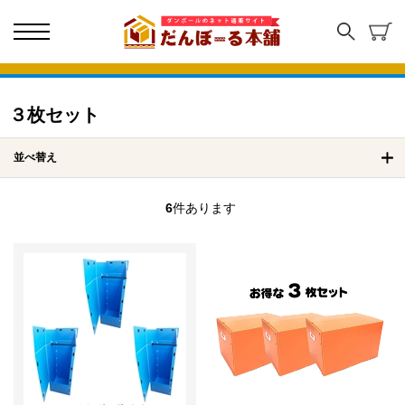
３枚セット
並べ替え
6
件あります