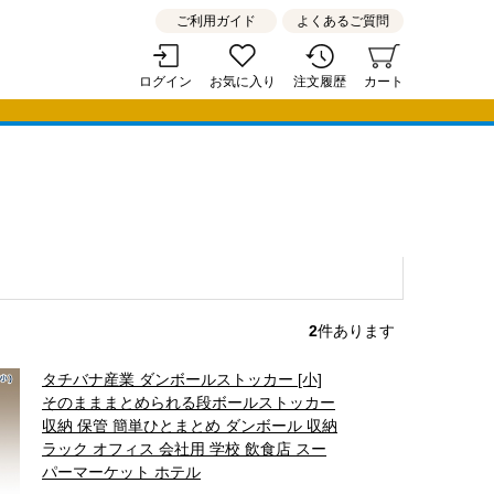
ご利用ガイド
よくあるご質問
ログイン
お気に入り
注文履歴
カート
2
件あります
タチバナ産業 ダンボールストッカー [小]
そのまままとめられる段ボールストッカー
収納 保管 簡単ひとまとめ ダンボール 収納
ラック オフィス 会社用 学校 飲食店 スー
パーマーケット ホテル