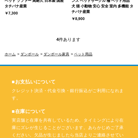
ベッド ソファー 高耐久 日本製 国産
ンス ペットサークル 柵 ペット用品
タチバナ産業
犬 猫 小動物 安心 安全 室内 多機能 タ
チバナ産業
￥7,300
￥8,900
4
件あります
ホーム
>
ダンボール
>
ダンボール家具
>
ペット用品
■お支払いについて
クレジット決済・代金引換・銀行振込がご利用になれま
す。
■在庫について
実店舗と在庫を共有しているため、タイミングにより在
庫にズレが生じることがございます。あらかじめご了承
ください。欠品が生じましたら当店よりご連絡させてい