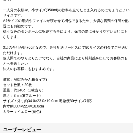
一人分の衣類や、小サイズ(350ml)の飲料を立てたまま入れるのにちょうどよい
サイズです。
A4サイズの用紙やファイルが寝かせて梱包できるため、大切な書類の保管や配
送にもお勧めです。
様々な色のダンボールに収納する事により、保管の際に分かりやすい目印にも
なります。
3辺の合計が約76cmなので、各社配送サービスにて80サイズの料金でご発送い
ただけます。
個人間でのやりとりだけでなく、自社の商品により特別感を出してお客様のも
とへ発送したい
法人のお客様にもおすすめです。
形状：A式(みかん箱タイプ)
セット枚数：20枚
重量：約240g（1枚当り）
厚さ：3mm(Bフルート)
サイズ：外寸約34.0×23.0×19.0cm 宅急便80サイズ対応
内寸約33.4×22.4×18.0cm
カラー：イエロー(黄色)
ユーザーレビュー