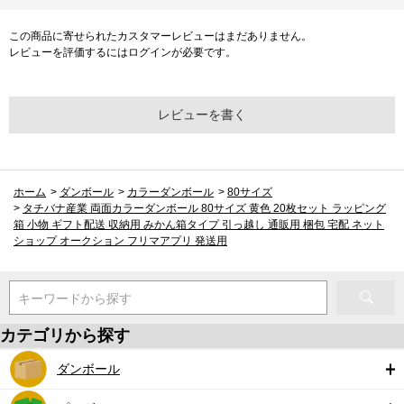
この商品に寄せられたカスタマーレビューはまだありません。
レビューを評価するには
ログイン
が必要です。
レビューを書く
ホーム
>
ダンボール
>
カラーダンボール
>
80サイズ
>
タチバナ産業 両面カラーダンボール 80サイズ 黄色 20枚セット ラッピング
箱 小物 ギフト配送 収納用 みかん箱タイプ 引っ越し 通販用 梱包 宅配 ネット
ショップ オークション フリマアプリ 発送用
キーワードから探す
カテゴリから探す
ダンボール