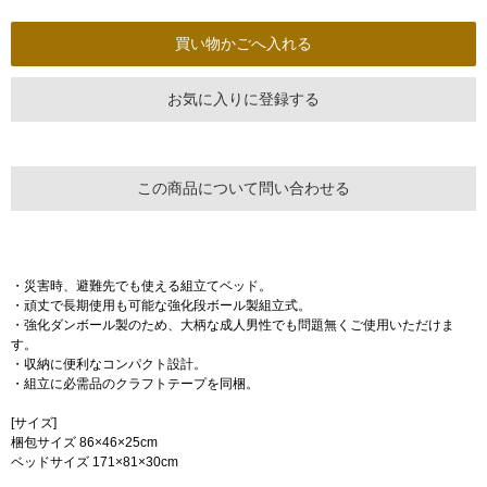
お気に入りに登録する
この商品について問い合わせる
・災害時、避難先でも使える組立てベッド。
・頑丈で長期使用も可能な強化段ボール製組立式。
・強化ダンボール製のため、大柄な成人男性でも問題無くご使用いただけま
す。
・収納に便利なコンパクト設計。
・組立に必需品のクラフトテープを同梱。
[サイズ]
梱包サイズ 86×46×25cm
ベッドサイズ 171×81×30cm