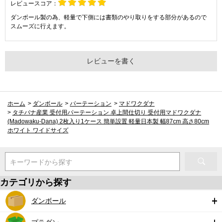
レビュースコア：
ダンボール製の為、軽量で下側には書類のやり取りをする部分があるので
スムーズに行えます。
レビューを書く
ホーム
>
ダンボール
>
パーテーション
>
マドワクダナ
>
タチバナ産業 受付用パーテーション 卓上間仕切り 受付用マドワクダナ
(Madowaku-Dana) 2枚入り1ケース 簡単設置 軽量日本製 幅87cm 高さ80cm
ホワイト ワイドサイズ
キーワードから探す
カテゴリから探す
ダンボール