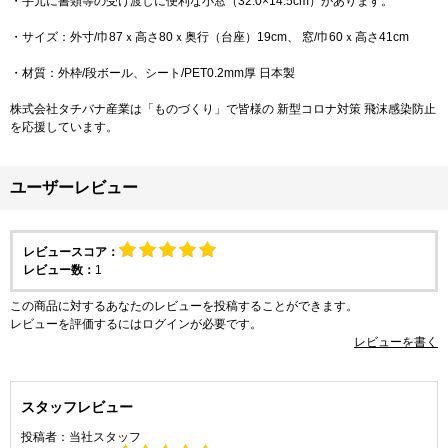
・手元に書類等の受け渡しに便利な小窓（32.0×14.5cm）があります。
・サイズ：外寸/巾87ｘ高さ80ｘ奥行（台座）19cm、 窓/巾60ｘ高さ41cm
・材質：外枠/段ボール、シート/PET0.2mm厚 日本製
株式会社タチバナ産業は「ものづくり」で皆様の 新型コロナ対策 飛沫感染防止
を応援しています。
ユーザーレビュー
レビュースコア：
レビュー数：
1
この商品に対するあなたのレビューを投稿することができます。
レビューを評価するには
ログイン
が必要です。
レビューを書く
スタッフレビュー
投稿者：
当社スタッフ