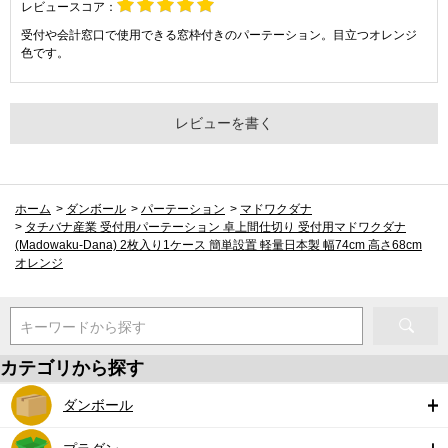
レビュースコア：
受付や会計窓口で使用できる窓枠付きのパーテーション。目立つオレンジ
色です。
レビューを書く
ホーム
>
ダンボール
>
パーテーション
>
マドワクダナ
>
タチバナ産業 受付用パーテーション 卓上間仕切り 受付用マドワクダナ
(Madowaku-Dana) 2枚入り1ケース 簡単設置 軽量日本製 幅74cm 高さ68cm
オレンジ
キーワードから探す
カテゴリから探す
ダンボール