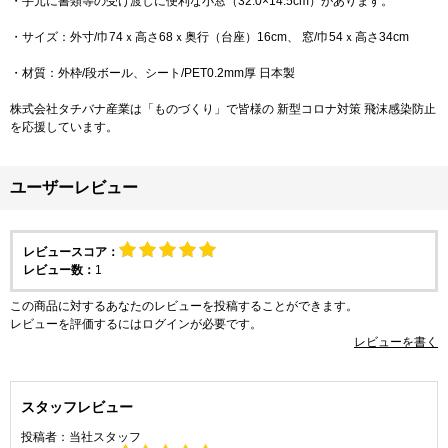
・手元に書類等の受け渡しに便利な小窓（32.0×14.5cm）があります。
・サイズ：外寸/巾74ｘ高さ68ｘ奥行（台座）16cm、 窓/巾54ｘ高さ34cm
・材質：外枠/段ボール、シート/PET0.2mm厚 日本製
株式会社タチバナ産業は「ものづくり」で皆様の 新型コロナ対策 飛沫感染防止
を応援しています。
ユーザーレビュー
レビュースコア：
レビュー数：
1
この商品に対するあなたのレビューを投稿することができます。
レビューを評価するには
ログイン
が必要です。
レビューを書く
スタッフレビュー
投稿者：
当社スタッフ