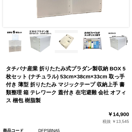
タチバナ産業 折りたたみ式プラダン製収納 BOX 5
枚セット (ナチュラル) 53cm×38cm×33cm 取っ手
付き 薄型 折りたたみ マジックテープ 収納上手 書
類整理 箱 テレワーク 蓋付き 在宅避難 会社 オフィ
ス 梱包 樹脂製
￥14,900
税抜 ￥13,545
商品コード
DFPSBNA5