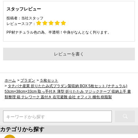
スタッフレビュー
投稿者：
当社スタッフ
レビュースコア：
PP材ナチュラル色の為、半透明！中身がなんとなく判ります。
レビューを書く
ホーム
>
プラダン
>
５枚セット
>
タチバナ産業 折りたたみ式プラダン製収納 BOX 5枚セット (ナチュラル)
53cm×38cm×33cm 取っ手付き 薄型 折りたたみ マジックテープ 収納上手 書
類整理 箱 テレワーク 蓋付き 在宅避難 会社 オフィス 梱包 樹脂製
キーワードから探す
カテゴリから探す