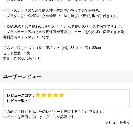
・プラスチック製なので耐久性・耐水性があり丈夫で長持ち。
プラダンは中空構造のため軽量で、持ち運びに便利な取っ手付きです。
・収納BOXとして使わない時は折りたたんで狭いスペースで保管できます。
プラスチック製のため長期保管が可能で、テープを使わずに保管できる為、
再利用もストレスフリーです。
組み立て時サイズ：（長）53.1cm×（幅）38cm×（高）33cm
セット枚数：5枚
重量：約900g(1枚当り)
ユーザーレビュー
レビュースコア：
レビュー数：
1
この商品に対するあなたのレビューを投稿することができます。
レビューを評価するには
ログイン
が必要です。
レビューを書く