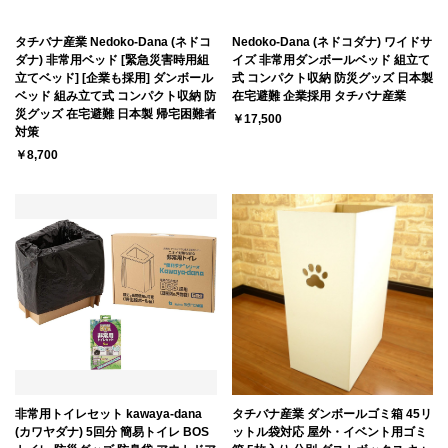
タチバナ産業 Nedoko-Dana (ネドコ
Nedoko-Dana (ネドコダナ) ワイドサ
ダナ) 非常用ベッド [緊急災害時用組
イズ 非常用ダンボールベッド 組立て
立てベッド] [企業も採用] ダンボール
式 コンパクト収納 防災グッズ 日本製
ベッド 組み立て式 コンパクト収納 防
在宅避難 企業採用 タチバナ産業
災グッズ 在宅避難 日本製 帰宅困難者
￥17,500
対策
￥8,700
非常用トイレセット kawaya-dana
タチバナ産業 ダンボールゴミ箱 45リ
(カワヤダナ) 5回分 簡易トイレ BOS
ットル袋対応 屋外・イベント用ゴミ