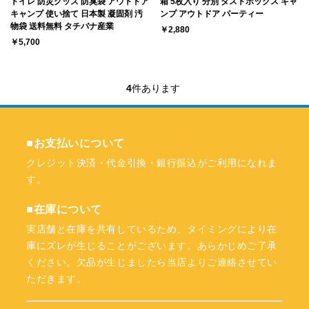
トイレ 防災グッズ 防臭袋 アウトドア
箱 5枚入り 分別 ダストボックス キャ
キャンプ 使い捨て 日本製 凝固剤 汚
ンプ アウトドア パーティー
物袋 送料無料 タチバナ産業
￥2,880
￥5,700
4
件あります
■お支払いについて
クレジット決済・代金引換・銀行振込がご利用になれま
す。
■在庫について
実店舗と在庫を共有しているため、タイミングにより在
庫にズレが生じることがございます。あらかじめご了承
ください。欠品が生じましたら当店よりご連絡させてい
ただきます。