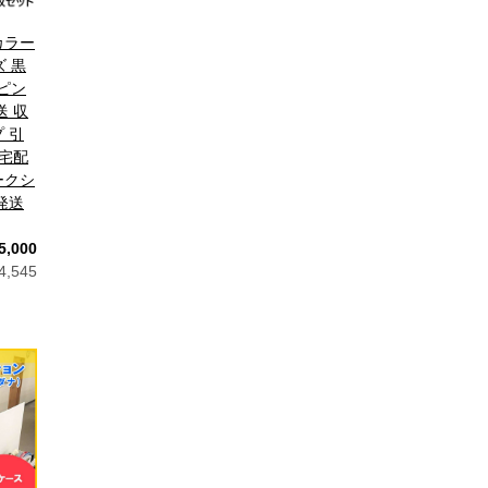
カラー
ズ 黒
ッピン
送 収
 引
 宅配
ークシ
発送
5,000
,545