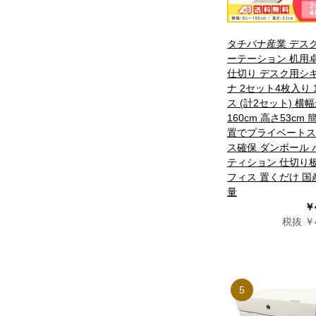
タチバナ産業 デス
ーテーション 机用
仕切り デスク用シ
ナ 2セット4枚入り 
ス (計2セット) 横
160cm 高さ53cm
置でプライベートス
ス確保 ダンボール 
ティション 仕切り板
フィス 置くだけ 国
量
￥
税抜 ￥4
5