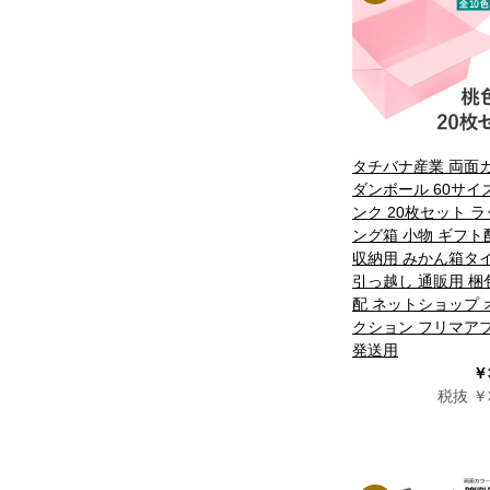
タチバナ産業 両面
ダンボール 60サイ
ンク 20枚セット 
ング箱 小物 ギフト
収納用 みかん箱タ
引っ越し 通販用 梱
配 ネットショップ 
クション フリマア
発送用
￥
税抜 ￥3