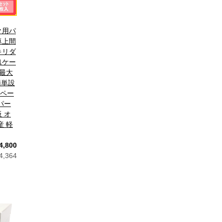
ク用パ
卓上間
キリダ
1ケー
幅最大
 簡単設
ペー
パー
 オ
産 軽
4,800
,364