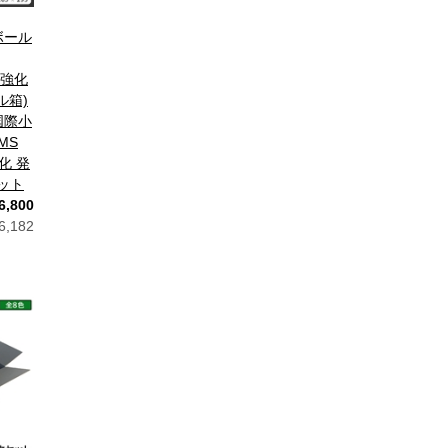
26
18
19
20
21
22
23
24
ボール
25
26
27
28
29
30
31
) 強化
ル箱)
国際小
MS
化 発
セット
6,800
,182