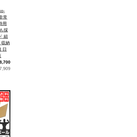
o-
 非常
時用
業も採
ド 組
ト収納
 日
策
8,700
,909
10
月
0
2026.11
土
日
月
火
水
木
金
土
5
1
2
3
12
4
5
6
7
8
9
10
19
11
12
13
14
15
16
17