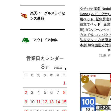
タチバナ産業 Nedok
楽天イーグルスライセ
Dana (ネドコダナ)
ンス商品
用ベッド [緊急災害
組立てベッド] [企
用] ダンボールベッ
み立て式 コンパク
アウトドア特集
防災グッズ 在宅避難
本製 帰宅困難者対
￥
税抜 ￥7
営業日カレンダー
8
9
月
月
2026.09
2026.1
日
月
火
水
木
金
土
日
月
火
水
木
金
2
1
1
2
3
4
2
3
4
5
6
7
8
6
7
8
9
10
11
9
10
11
12
13
14
15
13
14
15
16
17
18