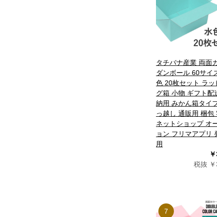
タチバナ産業 両面
ダンボール 60サイ
色 20枚セット ラ
グ箱 小物 ギフト配
納用 みかん箱タイプ
っ越し 通販用 梱包
ネットショップ オ
ョン フリマアプリ 
用
￥
税抜 ￥3
7