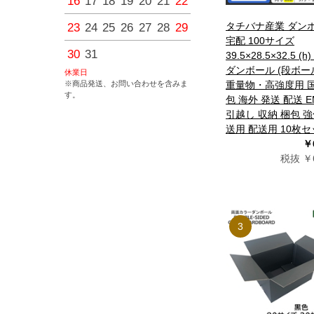
16
17
18
19
20
21
22
20
21
22
23
24
25
タチバナ産業 ダン
23
24
25
26
27
28
29
27
28
29
30
宅配 100サイズ
30
31
39.5×28.5×32.5 (h
ダンボール (段ボー
休業日
※商品発送、お問い合わせを含みま
重量物・高強度用 
す。
包 海外 発送 配送 E
引越し 収納 梱包 強
送用 配送用 10枚
￥
税抜 ￥6
3