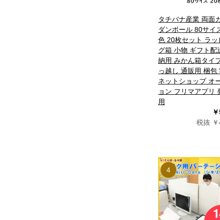
タチバナ産業 両面
ダンボール 80サイ
色 20枚セット ラ
グ箱 小物 ギフト配
納用 みかん箱タイプ
っ越し 通販用 梱包
ネットショップ オ
ョン フリマアプリ 
用
￥
税抜 ￥4
4