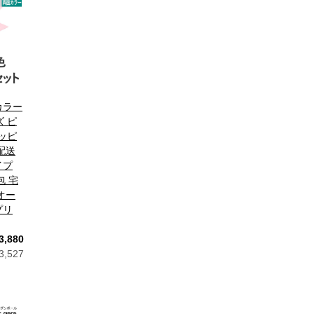
カラー
ズ ピ
ラッピ
配送
イプ
包 宅
オー
プリ
3,880
,527