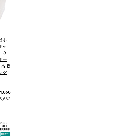
出ボ
ボッ
・３
ボー
作品 収
ング
4,050
,682