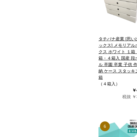
タチバナ産業 [思い
ックス] メモリアル
クス ホワイト １箱
箱・４箱入 国産 段
ル 卒園 卒業 子供 
納 ケース スタッキ
箱
（４箱入）
￥
税抜 ￥3
6