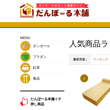
MENU
人気商品ラ
ダンボール
プラダン
表示方法：
ランキング
紅茶
1
食品
だんぼーる本舗イチ
押し商品