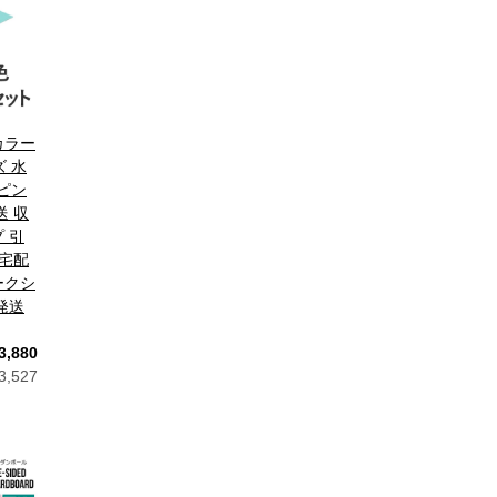
カラー
ズ 水
ッピン
送 収
 引
 宅配
ークシ
発送
3,880
,527