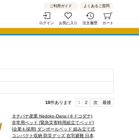
ご利用ガイド
よくあるご質問
ログイン
お気に入り
注文履歴
カート
10
件あります
1
2
次
最後
タチバナ産業 Nedoko-Dana (ネドコダナ)
非常用ベッド [緊急災害時用組立てベッド]
[企業も採用] ダンボールベッド 組み立て式
コンパクト収納 防災グッズ 在宅避難 日本