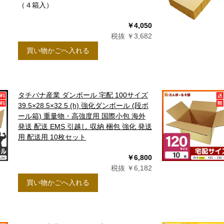
（４箱入）
￥4,050
税抜 ￥3,682
買い物かごへ入れる
タチバナ産業 ダンボール 宅配 100サイズ
39.5×28.5×32.5 (h) 強化ダンボール (段ボ
ール箱) 重量物・高強度用 国際小包 海外
発送 配送 EMS 引越し 収納 梱包 強化 発送
10
月
用 配送用 10枚セット
0
2026.11
土
日
月
火
水
木
金
土
￥6,800
5
1
2
3
税抜 ￥6,182
買い物かごへ入れる
12
4
5
6
7
8
9
10
19
11
12
13
14
15
16
17