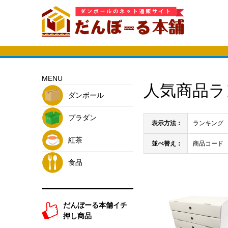
MENU
人気商品ラ
ダンボール
プラダン
表示方法：
ランキング
紅茶
並べ替え：
商品コード
食品
だんぼーる本舗イチ
押し商品