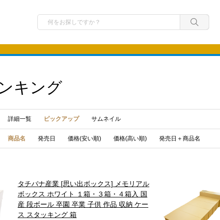
ンキング
詳細一覧
ピックアップ
サムネイル
商品名
発売日
価格(安い順)
価格(高い順)
発売日＋商品名
タチバナ産業 [思い出ボックス] メモリアル
ボックス ホワイト １箱・３箱・４箱入 国
産 段ボール 卒園 卒業 子供 作品 収納 ケー
ス スタッキング 箱