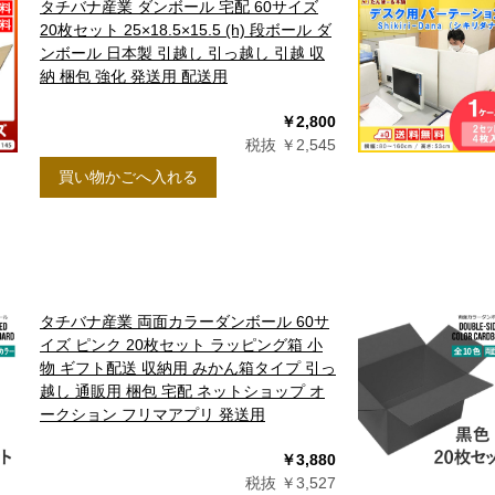
26
18
19
20
21
22
23
24
タチバナ産業 ダンボール 宅配 60サイズ
20枚セット 25×18.5×15.5 (h) 段ボール ダ
25
26
27
28
29
30
31
ンボール 日本製 引越し 引っ越し 引越 収
納 梱包 強化 発送用 配送用
￥2,800
税抜 ￥2,545
買い物かごへ入れる
タチバナ産業 両面カラーダンボール 60サ
イズ ピンク 20枚セット ラッピング箱 小
物 ギフト配送 収納用 みかん箱タイプ 引っ
越し 通販用 梱包 宅配 ネットショップ オ
ークション フリマアプリ 発送用
￥3,880
税抜 ￥3,527