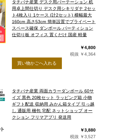
タチバナ産業 デスク用パーテーション 机
用卓上間仕切り デスク用シキリダナ 2セッ
ト4枚入り 1ケース (計2セット) 横幅最大
160cm 高さ53cm 簡単設置でプライベート
スペース確保 ダンボール パーティション
仕切り板 オフィス 置くだけ 国産 軽量
￥4,800
税抜 ￥4,364
買い物かごへ入れる
タチバナ産業 両面カラーダンボール 60サ
イズ 黒色 20枚セット ラッピング箱 小物
ギフト配送 収納用 みかん箱タイプ 引っ越
し 通販用 梱包 宅配 ネットショップ オー
クション フリマアプリ 発送用
￥3,880
税抜 ￥3,527