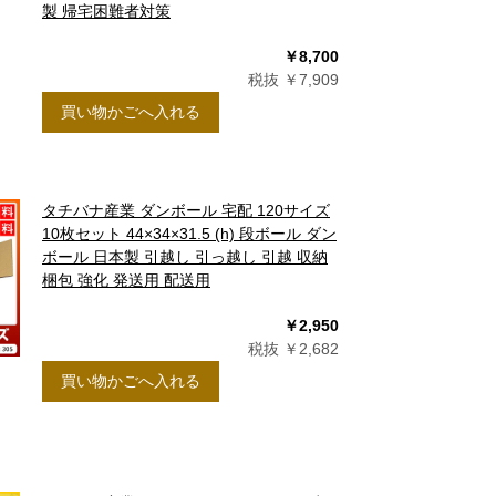
製 帰宅困難者対策
￥8,700
税抜 ￥7,909
買い物かごへ入れる
タチバナ産業 ダンボール 宅配 120サイズ
10枚セット 44×34×31.5 (h) 段ボール ダン
ボール 日本製 引越し 引っ越し 引越 収納
梱包 強化 発送用 配送用
￥2,950
税抜 ￥2,682
買い物かごへ入れる