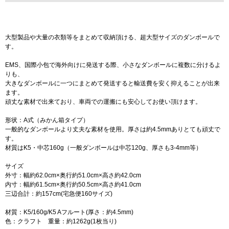
大型製品や大量の衣類等をまとめて収納頂ける、超大型サイズのダンボールで
す。
EMS、国際小包で海外向けに発送する際、小さなダンボールに複数に分けるよ
りも、
大きなダンボールに一つにまとめて発送すると輸送費を安く抑えることが出来
ます。
頑丈な素材で出来ており、車両での運搬にも安心してお使い頂けます。
形状：A式（みかん箱タイプ）
一般的なダンボールより丈夫な素材を使用。厚さは約4.5mmありとても頑丈で
す。
材質はK5・中芯160g（一般ダンボールは中芯120g、厚さも3-4mm等）
サイズ
外寸：幅約62.0cm×奥行約51.0cm×高さ約42.0cm
内寸：幅約61.5cm×奥行約50.5cm×高さ約41.0cm
三辺合計：約157cm(宅急便160サイズ)
材質：K5/160g/K5 Aフルート(厚さ：約4.5mm)
色：クラフト 重量：約1262g(1枚当り)