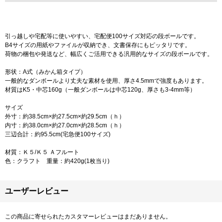
引っ越しや宅配等に使いやすい、宅配便100サイズ対応の段ボールです。
B4サイズの用紙やファイルが収納でき、文書保存にもピッタリです。
荷物の梱包や発送など、幅広くご活用できる汎用的なサイズの段ボールです。
形状：A式（みかん箱タイプ）
一般的なダンボールより丈夫な素材を使用、厚さ4.5mmで強度もあります。
材質はK5・中芯160g（一般ダンボールは中芯120g、厚さも3-4mm等）
サイズ
外寸：約38.5cm×約27.5cm×約29.5cm（ｈ）
内寸：約38.0cm×約27.0cm×約28.5cm（ｈ）
三辺合計：約95.5cm(宅急便100サイズ)
材質：Ｋ５/Ｋ５ Ａフルート
色：クラフト 重量：約420g(1枚当り)
ユーザーレビュー
この商品に寄せられたカスタマーレビューはまだありません。