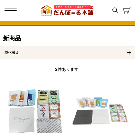
新商品
並べ替え
2
件あります