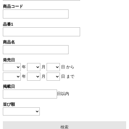
商品コード
品番1
商品名
発売日
年
月
日 から
年
月
日 まで
掲載日
日以内
並び順