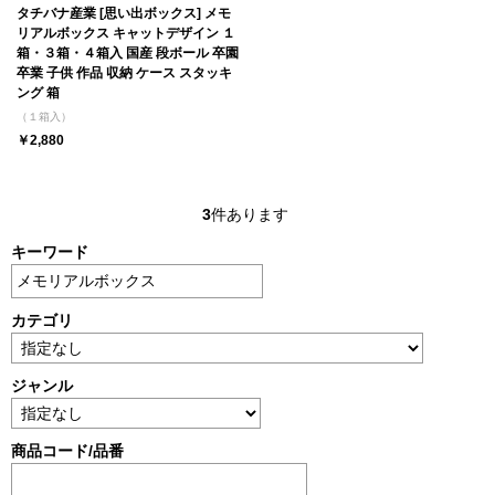
タチバナ産業 [思い出ボックス] メモ
リアルボックス キャットデザイン １
箱・３箱・４箱入 国産 段ボール 卒園
卒業 子供 作品 収納 ケース スタッキ
ング 箱
（１箱入）
￥2,880
3
件あります
キーワード
カテゴリ
ジャンル
商品コード/品番